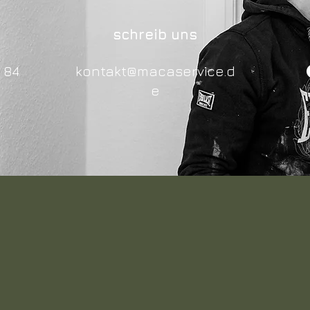
n
schreib uns
 84
kontakt@macaservice.d
e