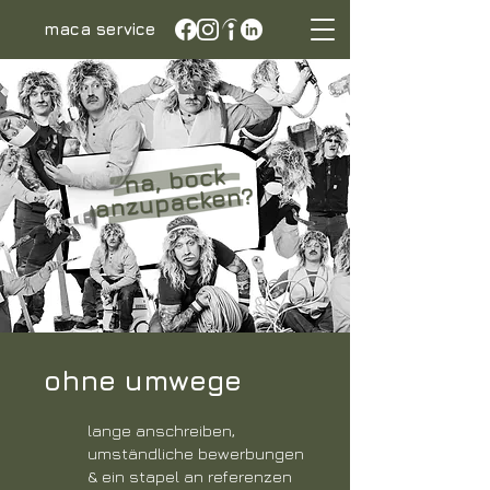
maca service
ohne umwege
lange anschreiben,
umständliche bewerbungen
& ein stapel an referenzen