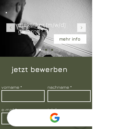
elektriker (m/w/d)
gelernt
mehr info
jetzt bewerben
vorname
nachname
e-mail
telefon