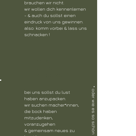
brauchen wir nicht.
wir wollen dich kennenlernen
- & auch du sollst einen
eindruck von uns gewinnen.
also: komm vorbei & lass uns
schnacken !
r
ei
ze
n
ohne
zu ge
izen*
* oder wie es so schön heißt: benefits (:
bei uns sollst du lust
haben anzupacken.
wir suchen macher*innen,
die bock haben
mitzudenken,
voranzugehen
& gemeinsam neues zu