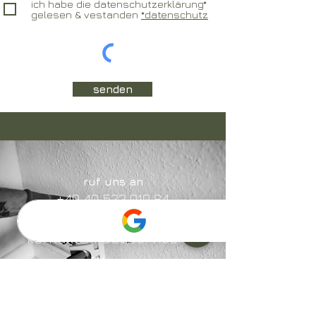
ich habe die datenschutzerklärung*
gelesen & vestanden
*datenschutz
senden
ruf uns an
+49 40 522 019 84
schreib uns
kontakt@macaservice.de
folg uns